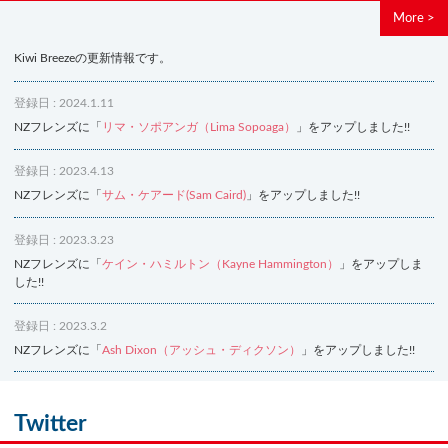
More >
Kiwi Breezeの更新情報です。
登録日 : 2024.1.11
NZフレンズに「
リマ・ソポアンガ（Lima Sopoaga）
」をアップしました!!
登録日 : 2023.4.13
NZフレンズに「
サム・ケアード(Sam Caird)
」をアップしました!!
登録日 : 2023.3.23
NZフレンズに「
ケイン・ハミルトン（Kayne Hammington）
」をアップしま
した!!
登録日 : 2023.3.2
NZフレンズに「
Ash Dixon（アッシュ・ディクソン）
」をアップしました!!
登録日 : 2021.7.7
NZフレンズに「
Ben Smith（ベン・スミス）
」をアップしました!!
Twitter