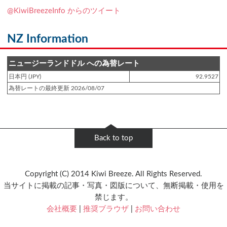
登録日 : 2019.4.10
@KiwiBreezeInfo からのツイート
NZクッキングに「
生キャラメルみたい！マヌカバターさつま芋
」をアップし
ました!!
NZ Information
登録日 : 2019.2.28
NZクッキングに「
ニュージーランド産キウイの酢の物
」をアップしました!!
ニュージーランドドル への為替レート
日本円 (JPY)
92.9527
登録日 : 2019.2.4
為替レートの最終更新 2026/08/07
NZクッキングに「
NZ産玉ねぎとキヌアの食べるスープ
」をアップしました!!
登録日 : 2018.11.28
NZクッキングに「
ニュージーランド産パプリカのキヌアサラダ
」をアップし
Back to top
ました!!
登録日 : 2018.6.6
Copyright (C) 2014 Kiwi Breeze. All Rights Reserved.
NZフレンズに「
Jane Forrest-Waghorn
」をアップしました!!
当サイトに掲載の記事・写真・図版について、無断掲載・使用を
禁じます。
登録日 : 2018.5.8
会社概要
|
推奨ブラウザ
|
お問い合わせ
NZフレンズに「
Clive Jones
」をアップしました!!