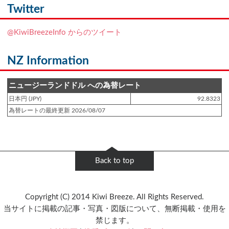
NZフレンズに「
Ben Smith（ベン・スミス）
」をアップしました!!
Twitter
登録日 : 2019.4.10
@KiwiBreezeInfo からのツイート
NZクッキングに「
生キャラメルみたい！マヌカバターさつま芋
」をアップし
ました!!
NZ Information
登録日 : 2019.2.28
NZクッキングに「
ニュージーランド産キウイの酢の物
」をアップしました!!
ニュージーランドドル への為替レート
日本円 (JPY)
92.8323
登録日 : 2019.2.4
為替レートの最終更新 2026/08/07
NZクッキングに「
NZ産玉ねぎとキヌアの食べるスープ
」をアップしました!!
登録日 : 2018.11.28
NZクッキングに「
ニュージーランド産パプリカのキヌアサラダ
」をアップし
Back to top
ました!!
登録日 : 2018.6.6
Copyright (C) 2014 Kiwi Breeze. All Rights Reserved.
NZフレンズに「
Jane Forrest-Waghorn
」をアップしました!!
当サイトに掲載の記事・写真・図版について、無断掲載・使用を
禁じます。
登録日 : 2018.5.8