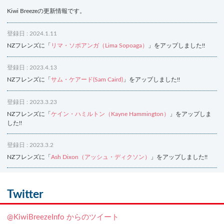
Kiwi Breezeの更新情報です。
登録日 : 2024.1.11
NZフレンズに「
リマ・ソポアンガ（Lima Sopoaga）
」をアップしました!!
登録日 : 2023.4.13
NZフレンズに「
サム・ケアード(Sam Caird)
」をアップしました!!
登録日 : 2023.3.23
NZフレンズに「
ケイン・ハミルトン（Kayne Hammington）
」をアップしま
した!!
登録日 : 2023.3.2
NZフレンズに「
Ash Dixon（アッシュ・ディクソン）
」をアップしました!!
登録日 : 2021.7.7
NZフレンズに「
Ben Smith（ベン・スミス）
」をアップしました!!
Twitter
登録日 : 2019.4.10
@KiwiBreezeInfo からのツイート