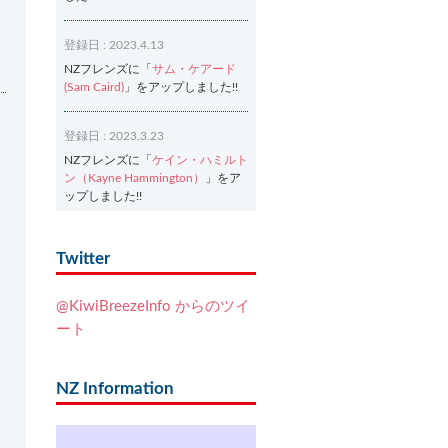
登録日 : 2023.4.13
NZフレンズに「
サム・ケアード
(Sam Caird)
」をアップしました!!
登録日 : 2023.3.23
NZフレンズに「
ケイン・ハミルト
ン（Kayne Hammington）
」をア
ップしました!!
登録日 : 2023.3.2
Twitter
NZフレンズに「
Ash Dixon（アッ
シュ・ディクソン）
」をアップし
@KiwiBreezeInfo からのツイ
ました!!
ート
登録日 : 2021.7.7
NZフレンズに「
Ben Smith（ベ
NZ Information
ン・スミス）
」をアップしまし
た!!