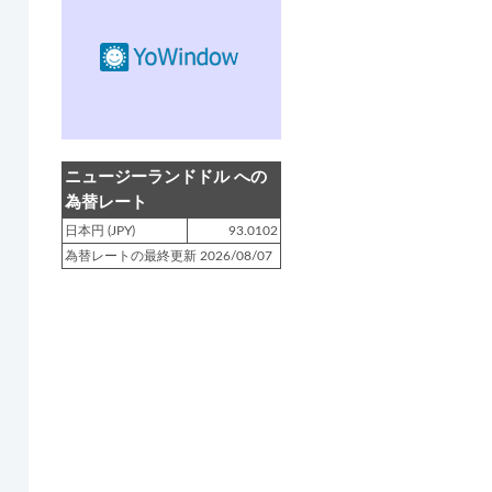
登録日 : 2019.4.10
NZクッキングに「
生キャラメルみ
たい！マヌカバターさつま芋
」を
アップしました!!
登録日 : 2019.2.28
NZクッキングに「
ニュージーラン
ニュージーランドドル への
ド産キウイの酢の物
」をアップし
為替レート
ました!!
日本円 (JPY)
93.0102
為替レートの最終更新 2026/08/07
登録日 : 2019.2.4
NZクッキングに「
NZ産玉ねぎと
キヌアの食べるスープ
」をアップ
しました!!
登録日 : 2018.11.28
NZクッキングに「
ニュージーラン
ド産パプリカのキヌアサラダ
」を
アップしました!!