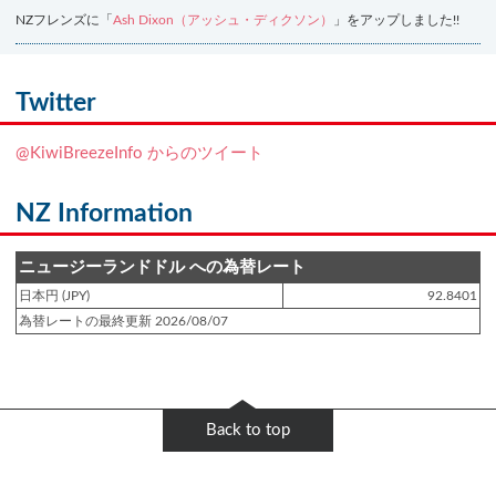
NZフレンズに「
Ash Dixon（アッシュ・ディクソン）
」をアップしました!!
登録日 : 2021.7.7
NZフレンズに「
Ben Smith（ベン・スミス）
」をアップしました!!
Twitter
登録日 : 2019.4.10
@KiwiBreezeInfo からのツイート
NZクッキングに「
生キャラメルみたい！マヌカバターさつま芋
」をアップし
ました!!
NZ Information
登録日 : 2019.2.28
NZクッキングに「
ニュージーランド産キウイの酢の物
」をアップしました!!
ニュージーランドドル への為替レート
日本円 (JPY)
92.8401
登録日 : 2019.2.4
為替レートの最終更新 2026/08/07
NZクッキングに「
NZ産玉ねぎとキヌアの食べるスープ
」をアップしました!!
登録日 : 2018.11.28
NZクッキングに「
ニュージーランド産パプリカのキヌアサラダ
」をアップし
Back to top
ました!!
登録日 : 2018.6.6