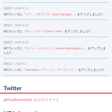
登録日 : 2024.1.11
NZフレンズに「
リマ・ソポアンガ（Lima Sopoaga）
」をアップしました!!
登録日 : 2023.4.13
NZフレンズに「
サム・ケアード(Sam Caird)
」をアップしました!!
登録日 : 2023.3.23
NZフレンズに「
ケイン・ハミルトン（Kayne Hammington）
」をアップしま
した!!
登録日 : 2023.3.2
NZフレンズに「
Ash Dixon（アッシュ・ディクソン）
」をアップしました!!
登録日 : 2021.7.7
NZフレンズに「
Ben Smith（ベン・スミス）
」をアップしました!!
Twitter
登録日 : 2019.4.10
@KiwiBreezeInfo からのツイート
NZクッキングに「
生キャラメルみたい！マヌカバターさつま芋
」をアップし
ました!!