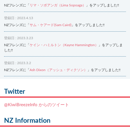
NZフレンズに「
リマ・ソポアンガ（Lima Sopoaga）
」をアップしました!!
登録日 : 2023.4.13
NZフレンズに「
サム・ケアード(Sam Caird)
」をアップしました!!
登録日 : 2023.3.23
NZフレンズに「
ケイン・ハミルトン（Kayne Hammington）
」をアップしま
した!!
登録日 : 2023.3.2
NZフレンズに「
Ash Dixon（アッシュ・ディクソン）
」をアップしました!!
登録日 : 2021.7.7
NZフレンズに「
Ben Smith（ベン・スミス）
」をアップしました!!
Twitter
登録日 : 2019.4.10
@KiwiBreezeInfo からのツイート
NZクッキングに「
生キャラメルみたい！マヌカバターさつま芋
」をアップし
ました!!
NZ Information
登録日 : 2019.2.28