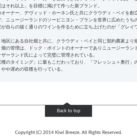
質はそれ以上」を目標に掲げて作った新ブランド。
のオーナー、デヴィッド・ホーネン氏と共にクラウディ・ベイを創
で、ニュージーランドのソービニヨン・ブランを世界に広めたうち
家が自らの描く通りのワインを作るために立ち上げたのが「グレイ
ト地区にある自社畑と共に、クラウディ・ベイと同じ契約農家より
、畑の管理は、ドック・ポイントのオーナーでありニュージーラン
サザーランド氏によって完璧に管理されている。
収穫のタイミング」に最もこだわっており、「フレッシュ＋奥行」
、やや遅めの収穫を行っている。
Back to top
Copyright (C) 2014 Kiwi Breeze. All Rights Reserved.