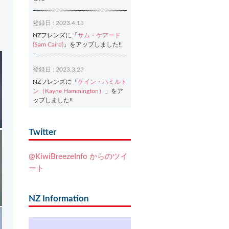
登録日 : 2023.4.13
NZフレンズに「
サム・ケアード
(Sam Caird)
」をアップしました!!
登録日 : 2023.3.23
NZフレンズに「
ケイン・ハミルト
ン（Kayne Hammington）
」をア
ップしました!!
登録日 : 2023.3.2
Twitter
NZフレンズに「
Ash Dixon（アッ
シュ・ディクソン）
」をアップし
@KiwiBreezeInfo からのツイ
ました!!
ート
登録日 : 2021.7.7
NZフレンズに「
Ben Smith（ベ
NZ Information
ン・スミス）
」をアップしまし
た!!