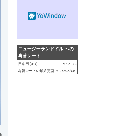
登録日 : 2019.4.10
NZクッキングに「
生キャラメルみ
たい！マヌカバターさつま芋
」を
アップしました!!
登録日 : 2019.2.28
NZクッキングに「
ニュージーラン
ニュージーランドドル への
ド産キウイの酢の物
」をアップし
為替レート
ました!!
日本円 (JPY)
92.8473
為替レートの最終更新 2026/08/06
登録日 : 2019.2.4
NZクッキングに「
NZ産玉ねぎと
キヌアの食べるスープ
」をアップ
しました!!
登録日 : 2018.11.28
NZクッキングに「
ニュージーラン
ド産パプリカのキヌアサラダ
」を
アップしました!!
価