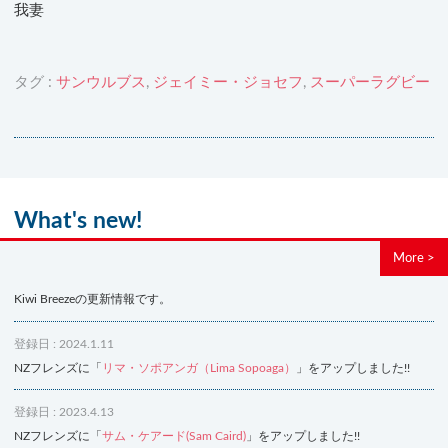
我妻
タグ :
サンウルブス
,
ジェイミー・ジョセフ
,
スーパーラグビー
What's new!
More >
Kiwi Breezeの更新情報です。
登録日 : 2024.1.11
NZフレンズに「
リマ・ソポアンガ（Lima Sopoaga）
」をアップしました!!
登録日 : 2023.4.13
NZフレンズに「
サム・ケアード(Sam Caird)
」をアップしました!!