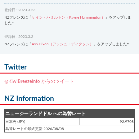
登録日 : 2023.3.23
NZフレンズに「
ケイン・ハミルトン（Kayne Hammington）
」をアップしま
した!!
登録日 : 2023.3.2
NZフレンズに「
Ash Dixon（アッシュ・ディクソン）
」をアップしました!!
登録日 : 2021.7.7
NZフレンズに「
Ben Smith（ベン・スミス）
」をアップしました!!
Twitter
登録日 : 2019.4.10
@KiwiBreezeInfo からのツイート
NZクッキングに「
生キャラメルみたい！マヌカバターさつま芋
」をアップし
ました!!
NZ Information
登録日 : 2019.2.28
NZクッキングに「
ニュージーランド産キウイの酢の物
」をアップしました!!
ニュージーランドドル への為替レート
日本円 (JPY)
92.9708
登録日 : 2019.2.4
為替レートの最終更新 2026/08/08
NZクッキングに「
NZ産玉ねぎとキヌアの食べるスープ
」をアップしました!!