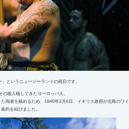
ー」というニュージーランドの祝日です。
、その後入植してきたヨーロッパ人。
た両者を鎮めるため、1840年2月6日、イギリス政府が北島のワイ
と条約を結びました。