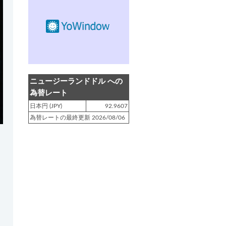
登録日 : 2019.4.10
NZクッキングに「
生キャラメルみ
たい！マヌカバターさつま芋
」を
アップしました!!
登録日 : 2019.2.28
NZクッキングに「
ニュージーラン
ニュージーランドドル への
ド産キウイの酢の物
」をアップし
為替レート
ました!!
日本円 (JPY)
92.9607
為替レートの最終更新 2026/08/06
登録日 : 2019.2.4
NZクッキングに「
NZ産玉ねぎと
キヌアの食べるスープ
」をアップ
しました!!
登録日 : 2018.11.28
NZクッキングに「
ニュージーラン
ド産パプリカのキヌアサラダ
」を
アップしました!!