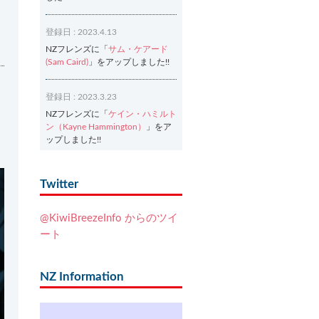
登録日 : 2023.4.13
NZフレンズに「
サム・ケアード
(Sam Caird)
」をアップしました!!
登録日 : 2023.3.23
NZフレンズに「
ケイン・ハミルト
ン（Kayne Hammington）
」をア
ップしました!!
登録日 : 2023.3.2
Twitter
NZフレンズに「
Ash Dixon（アッ
シュ・ディクソン）
」をアップし
@KiwiBreezeInfo からのツイ
ました!!
ート
登録日 : 2021.7.7
NZフレンズに「
Ben Smith（ベ
NZ Information
ン・スミス）
」をアップしまし
た!!