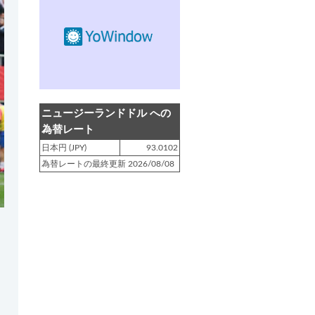
登録日 : 2019.4.10
NZクッキングに「
生キャラメルみ
たい！マヌカバターさつま芋
」を
アップしました!!
登録日 : 2019.2.28
NZクッキングに「
ニュージーラン
ニュージーランドドル への
ド産キウイの酢の物
」をアップし
為替レート
ました!!
日本円 (JPY)
93.0102
為替レートの最終更新 2026/08/08
登録日 : 2019.2.4
NZクッキングに「
NZ産玉ねぎと
キヌアの食べるスープ
」をアップ
しました!!
登録日 : 2018.11.28
NZクッキングに「
ニュージーラン
ド産パプリカのキヌアサラダ
」を
アップしました!!