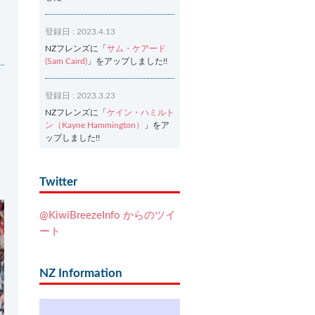
登録日 : 2023.4.13
NZフレンズに「
サム・ケアード
(Sam Caird)
」をアップしました!!
登録日 : 2023.3.23
NZフレンズに「
ケイン・ハミルト
ン（Kayne Hammington）
」をア
ップしました!!
登録日 : 2023.3.2
Twitter
NZフレンズに「
Ash Dixon（アッ
シュ・ディクソン）
」をアップし
@KiwiBreezeInfo からのツイ
ました!!
ート
登録日 : 2021.7.7
NZフレンズに「
Ben Smith（ベ
NZ Information
ン・スミス）
」をアップしまし
た!!