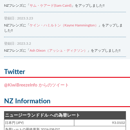
NZフレンズに「
サム・ケアード(Sam Caird)
」をアップしました!!
登録日 : 2023.3.23
NZフレンズに「
ケイン・ハミルトン（Kayne Hammington）
」をアップしま
した!!
登録日 : 2023.3.2
NZフレンズに「
Ash Dixon（アッシュ・ディクソン）
」をアップしました!!
登録日 : 2021.7.7
NZフレンズに「
Ben Smith（ベン・スミス）
」をアップしました!!
Twitter
登録日 : 2019.4.10
@KiwiBreezeInfo からのツイート
NZクッキングに「
生キャラメルみたい！マヌカバターさつま芋
」をアップし
ました!!
NZ Information
登録日 : 2019.2.28
NZクッキングに「
ニュージーランド産キウイの酢の物
」をアップしました!!
ニュージーランドドル への為替レート
日本円 (JPY)
93.0102
登録日 : 2019.2.4
為替レートの最終更新 2026/08/07