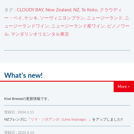
タグ :
CLOUDY BAY
,
New Zealand
,
NZ
,
Te Koko
,
クラウディ
ー・ベイ
,
ケシキ
,
ソーヴィニヨンブラン
,
ニュージーランド
,
ニ
ュージーランドワイン
,
ニュージーランド産ワイン
,
ピノノワー
ル
,
マンダリンオリエンタル東京
What's new!
More >
Kiwi Breezeの更新情報です。
登録日 : 2024.1.11
NZフレンズに「
リマ・ソポアンガ（Lima Sopoaga）
」をアップしました!!
登録日 : 2023.4.13