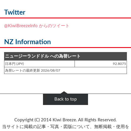
登録日 : 2021.7.7
NZフレンズに「
Ben Smith（ベン・スミス）
」をアップしました!!
Twitter
登録日 : 2019.4.10
@KiwiBreezeInfo からのツイート
NZクッキングに「
生キャラメルみたい！マヌカバターさつま芋
」をアップし
ました!!
NZ Information
登録日 : 2019.2.28
NZクッキングに「
ニュージーランド産キウイの酢の物
」をアップしました!!
ニュージーランドドル への為替レート
日本円 (JPY)
92.8075
登録日 : 2019.2.4
為替レートの最終更新 2026/08/07
NZクッキングに「
NZ産玉ねぎとキヌアの食べるスープ
」をアップしました!!
登録日 : 2018.11.28
NZクッキングに「
ニュージーランド産パプリカのキヌアサラダ
」をアップし
Back to top
ました!!
登録日 : 2018.6.6
Copyright (C) 2014 Kiwi Breeze. All Rights Reserved.
NZフレンズに「
Jane Forrest-Waghorn
」をアップしました!!
当サイトに掲載の記事・写真・図版について、無断掲載・使用を