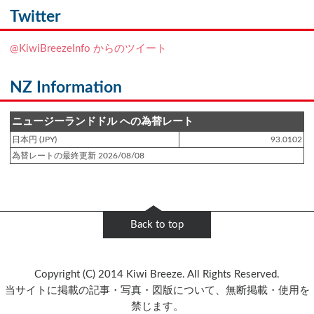
NZフレンズに「
Ben Smith（ベン・スミス）
」をアップしました!!
Twitter
登録日 : 2019.4.10
@KiwiBreezeInfo からのツイート
NZクッキングに「
生キャラメルみたい！マヌカバターさつま芋
」をアップし
ました!!
NZ Information
登録日 : 2019.2.28
NZクッキングに「
ニュージーランド産キウイの酢の物
」をアップしました!!
ニュージーランドドル への為替レート
日本円 (JPY)
93.0102
登録日 : 2019.2.4
為替レートの最終更新 2026/08/08
NZクッキングに「
NZ産玉ねぎとキヌアの食べるスープ
」をアップしました!!
登録日 : 2018.11.28
NZクッキングに「
ニュージーランド産パプリカのキヌアサラダ
」をアップし
Back to top
ました!!
登録日 : 2018.6.6
Copyright (C) 2014 Kiwi Breeze. All Rights Reserved.
NZフレンズに「
Jane Forrest-Waghorn
」をアップしました!!
当サイトに掲載の記事・写真・図版について、無断掲載・使用を
禁じます。
登録日 : 2018.5.8