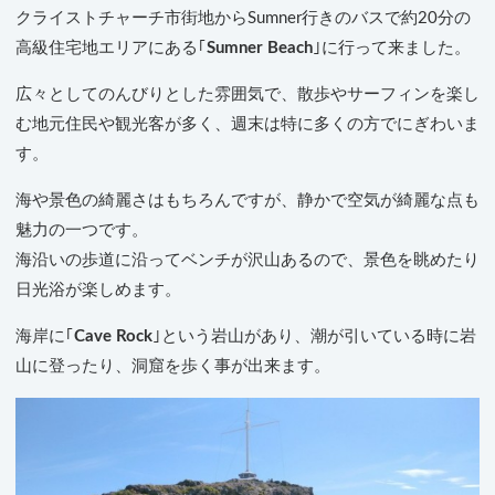
クライストチャーチ市街地からSumner行きのバスで約20分の
高級住宅地エリアにある｢
Sumner Beach
｣に行って来ました。
広々としてのんびりとした雰囲気で、散歩やサーフィンを楽し
む地元住民や観光客が多く、週末は特に多くの方でにぎわいま
す。
海や景色の綺麗さはもちろんですが、静かで空気が綺麗な点も
魅力の一つです。
海沿いの歩道に沿ってベンチが沢山あるので、景色を眺めたり
日光浴が楽しめます。
海岸に｢
Cave Rock
｣という岩山があり、潮が引いている時に岩
山に登ったり、洞窟を歩く事が出来ます。