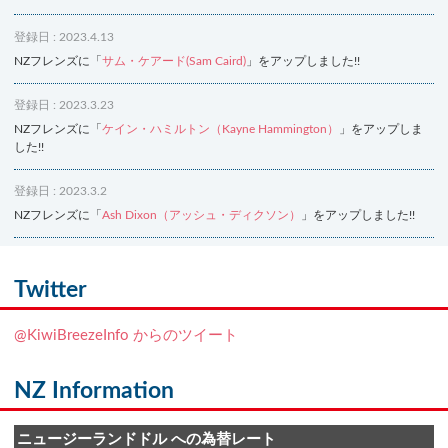
登録日 : 2023.4.13
NZフレンズに「
サム・ケアード(Sam Caird)
」をアップしました!!
登録日 : 2023.3.23
NZフレンズに「
ケイン・ハミルトン（Kayne Hammington）
」をアップしま
した!!
登録日 : 2023.3.2
NZフレンズに「
Ash Dixon（アッシュ・ディクソン）
」をアップしました!!
登録日 : 2021.7.7
NZフレンズに「
Ben Smith（ベン・スミス）
」をアップしました!!
Twitter
登録日 : 2019.4.10
@KiwiBreezeInfo からのツイート
NZクッキングに「
生キャラメルみたい！マヌカバターさつま芋
」をアップし
ました!!
NZ Information
登録日 : 2019.2.28
NZクッキングに「
ニュージーランド産キウイの酢の物
」をアップしました!!
ニュージーランドドル への為替レート