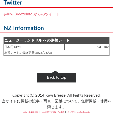
NZフレンズに「
Ben Smith（ベン・スミス）
」をアップしました!!
Twitter
登録日 : 2019.4.10
@KiwiBreezeInfo からのツイート
NZクッキングに「
生キャラメルみたい！マヌカバターさつま芋
」をアップし
ました!!
NZ Information
登録日 : 2019.2.28
NZクッキングに「
ニュージーランド産キウイの酢の物
」をアップしました!!
ニュージーランドドル への為替レート
日本円 (JPY)
93.0102
登録日 : 2019.2.4
為替レートの最終更新 2026/08/08
NZクッキングに「
NZ産玉ねぎとキヌアの食べるスープ
」をアップしました!!
登録日 : 2018.11.28
NZクッキングに「
ニュージーランド産パプリカのキヌアサラダ
」をアップし
Back to top
ました!!
登録日 : 2018.6.6
Copyright (C) 2014 Kiwi Breeze. All Rights Reserved.
NZフレンズに「
Jane Forrest-Waghorn
」をアップしました!!
当サイトに掲載の記事・写真・図版について、無断掲載・使用を
禁じます。
登録日 : 2018.5.8
会社概要
|
推奨ブラウザ
|
お問い合わせ