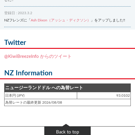
登録日 : 2023.3.2
NZフレンズに「
Ash Dixon（アッシュ・ディクソン）
」をアップしました!!
登録日 : 2021.7.7
NZフレンズに「
Ben Smith（ベン・スミス）
」をアップしました!!
Twitter
登録日 : 2019.4.10
@KiwiBreezeInfo からのツイート
NZクッキングに「
生キャラメルみたい！マヌカバターさつま芋
」をアップし
ました!!
NZ Information
登録日 : 2019.2.28
NZクッキングに「
ニュージーランド産キウイの酢の物
」をアップしました!!
ニュージーランドドル への為替レート
日本円 (JPY)
93.0102
登録日 : 2019.2.4
為替レートの最終更新 2026/08/08
NZクッキングに「
NZ産玉ねぎとキヌアの食べるスープ
」をアップしました!!
登録日 : 2018.11.28
NZクッキングに「
ニュージーランド産パプリカのキヌアサラダ
」をアップし
Back to top
ました!!