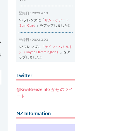
登録日 : 2023.4.13
NZフレンズに「
サム・ケアード
(Sam Caird)
」をアップしました!!
登録日 : 2023.3.23
ウ
NZフレンズに「
ケイン・ハミルト
ン（Kayne Hammington）
」をア
ワ
ップしました!!
登録日 : 2023.3.2
Twitter
NZフレンズに「
Ash Dixon（アッ
シュ・ディクソン）
」をアップし
@KiwiBreezeInfo からのツイ
ました!!
ート
登録日 : 2021.7.7
NZフレンズに「
Ben Smith（ベ
NZ Information
ン・スミス）
」をアップしまし
た!!