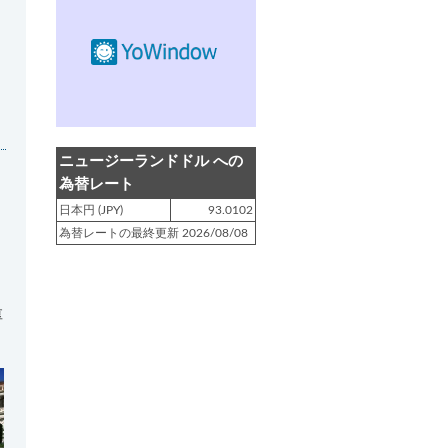
登録日 : 2019.4.10
NZクッキングに「
生キャラメルみ
たい！マヌカバターさつま芋
」を
アップしました!!
登録日 : 2019.2.28
NZクッキングに「
ニュージーラン
ニュージーランドドル への
ド産キウイの酢の物
」をアップし
為替レート
ました!!
日本円 (JPY)
93.0102
為替レートの最終更新 2026/08/08
登録日 : 2019.2.4
NZクッキングに「
NZ産玉ねぎと
キヌアの食べるスープ
」をアップ
しました!!
厚
登録日 : 2018.11.28
NZクッキングに「
ニュージーラン
ド産パプリカのキヌアサラダ
」を
アップしました!!