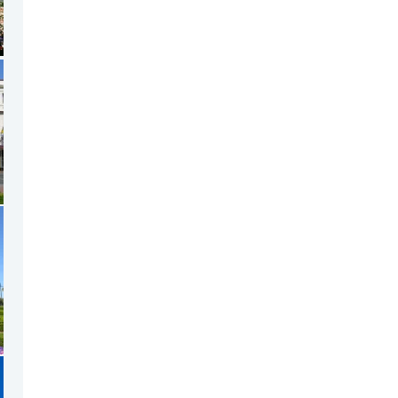
登録日 : 2018.6.6
NZフレンズに「
Jane Forrest-
Waghorn
」をアップしました!!
登録日 : 2018.5.8
NZフレンズに「
Clive Jones
」をア
ップしました!!
登録日 : 2018.4.10
NZフレンズに「
野村祥恵
」をアッ
プしました!!
登録日 : 2018.2.26
NZクッキングに「
ニュージーラン
ド産アボカドのトルティーヤ
」を
アップしました!!
登録日 : 2017.11.16
NZクッキングに「
ニュージーラン
ド産チェリーのサラダ
」をアップ
しました!!