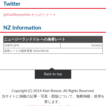
NZフレンズに「
Ben Smith（ベン・スミス）
」をアップしました!!
Twitter
登録日 : 2019.4.10
@KiwiBreezeInfo からのツイート
NZクッキングに「
生キャラメルみたい！マヌカバターさつま芋
」をアップし
ました!!
NZ Information
登録日 : 2019.2.28
NZクッキングに「
ニュージーランド産キウイの酢の物
」をアップしました!!
ニュージーランドドル への為替レート
日本円 (JPY)
93.0412
登録日 : 2019.2.4
為替レートの最終更新 2026/08/06
NZクッキングに「
NZ産玉ねぎとキヌアの食べるスープ
」をアップしました!!
登録日 : 2018.11.28
NZクッキングに「
ニュージーランド産パプリカのキヌアサラダ
」をアップし
Back to top
ました!!
登録日 : 2018.6.6
Copyright (C) 2014 Kiwi Breeze. All Rights Reserved.
NZフレンズに「
Jane Forrest-Waghorn
」をアップしました!!
当サイトに掲載の記事・写真・図版について、無断掲載・使用を
禁じます。
登録日 : 2018.5.8