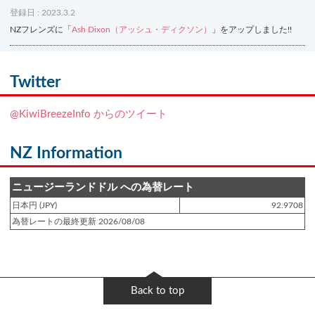
登録日 : 2023.3.2
NZフレンズに「
Ash Dixon（アッシュ・ディクソン）
」をアップしました!!
登録日 : 2021.7.7
NZフレンズに「
Ben Smith（ベン・スミス）
」をアップしました!!
Twitter
登録日 : 2019.4.10
@KiwiBreezeInfo からのツイート
NZクッキングに「
生キャラメルみたい！マヌカバターさつま芋
」をアップし
ました!!
NZ Information
登録日 : 2019.2.28
NZクッキングに「
ニュージーランド産キウイの酢の物
」をアップしました!!
ニュージーランドドル への為替レート
日本円 (JPY)
92.9708
登録日 : 2019.2.4
為替レートの最終更新 2026/08/08
NZクッキングに「
NZ産玉ねぎとキヌアの食べるスープ
」をアップしました!!
登録日 : 2018.11.28
NZクッキングに「
ニュージーランド産パプリカのキヌアサラダ
」をアップし
Back to top
ました!!