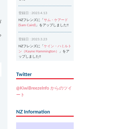
登録日 : 2023.4.13
NZフレンズに「
サム・ケアード
方
(Sam Caird)
」をアップしました!!
ら
登録日 : 2023.3.23
NZフレンズに「
ケイン・ハミルト
ン（Kayne Hammington）
」をア
ップしました!!
登録日 : 2023.3.2
Twitter
NZフレンズに「
Ash Dixon（アッ
シュ・ディクソン）
」をアップし
@KiwiBreezeInfo からのツイ
ました!!
ート
登録日 : 2021.7.7
NZフレンズに「
Ben Smith（ベ
NZ Information
ン・スミス）
」をアップしまし
た!!