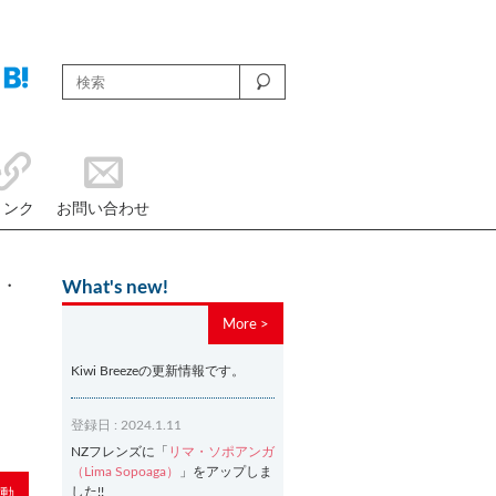
リンク
お問い合わせ
ー・
What's new!
More >
Kiwi Breezeの更新情報です。
登録日 : 2024.1.11
NZフレンズに「
リマ・ソポアンガ
（Lima Sopoaga）
」をアップしま
した!!
動