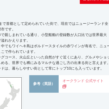
るまで首都として定められていた街で、現在ではニュージーランド全
都市です。
称で親しまれている通り、小型船舶の登録数が人口比では世界最大
で溢れかえります。
、中でもワイヘキ島はボルドースタイルの赤ワインが有名で、ニュ
ここで作られています。
ングコース、火山丘といった自然がすぐ近くにあり、グルメやショ
しめる、世界でも稀にみるマルチな過ごし方の出来る街と言えます
ドは、暮らしやすい街として常にトップ10にも入っています。
オークランド 公式サイト
参考（英語）