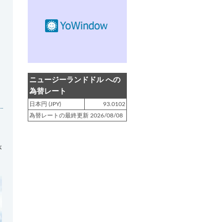
登録日 : 2019.4.10
NZクッキングに「
生キャラメルみ
たい！マヌカバターさつま芋
」を
アップしました!!
登録日 : 2019.2.28
NZクッキングに「
ニュージーラン
ニュージーランドドル への
ド産キウイの酢の物
」をアップし
為替レート
ました!!
日本円 (JPY)
93.0102
為替レートの最終更新 2026/08/08
登録日 : 2019.2.4
NZクッキングに「
NZ産玉ねぎと
キヌアの食べるスープ
」をアップ
しました!!
が
登録日 : 2018.11.28
NZクッキングに「
ニュージーラン
ド産パプリカのキヌアサラダ
」を
アップしました!!