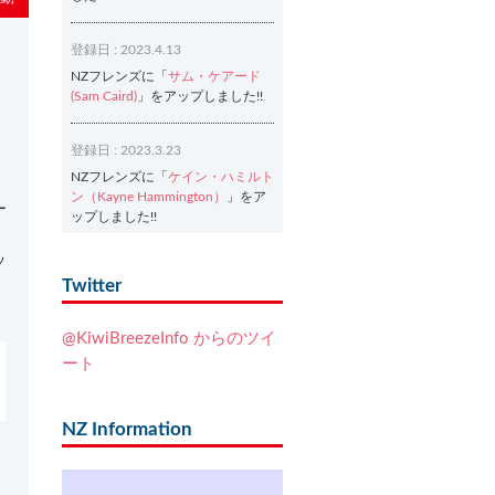
登録日 : 2023.4.13
NZフレンズに「
サム・ケアード
(Sam Caird)
」をアップしました!!
登録日 : 2023.3.23
NZフレンズに「
ケイン・ハミルト
ン（Kayne Hammington）
」をア
ー
ップしました!!
ッ
登録日 : 2023.3.2
Twitter
。
NZフレンズに「
Ash Dixon（アッ
シュ・ディクソン）
」をアップし
@KiwiBreezeInfo からのツイ
ました!!
ート
登録日 : 2021.7.7
NZフレンズに「
Ben Smith（ベ
NZ Information
ン・スミス）
」をアップしまし
た!!