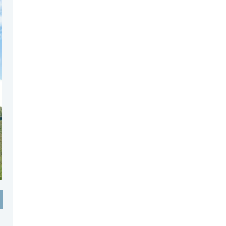
登録日 : 2018.6.6
NZフレンズに「
Jane Forrest-
Waghorn
」をアップしました!!
登録日 : 2018.5.8
NZフレンズに「
Clive Jones
」をア
ップしました!!
登録日 : 2018.4.10
NZフレンズに「
野村祥恵
」をアッ
プしました!!
登録日 : 2018.2.26
NZクッキングに「
ニュージーラン
ド産アボカドのトルティーヤ
」を
アップしました!!
登録日 : 2017.11.16
NZクッキングに「
ニュージーラン
ド産チェリーのサラダ
」をアップ
しました!!