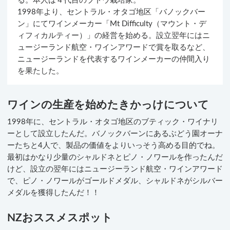
る。本人は４代目のブドウ栽培家。
1998年より、セントラル・オタゴ地区「バノックバー
ン」にてワインメーカー「Mt Difficulty（マウント・デ
ィフィカルティー）」の経営を始める。設立翌年にはニ
ュージーランド航空・ワインアワードで賞を取るなど、
ニュージーランドを代表するワインメーカーの仲間入り
を果たした。
ワインの生産を始めたきかっけについて
1998年に、セントラル・オタゴ地区のブティック・ワイナリ
ーとして設立したんだ。バノックバーンにあるぶどう園オーナ
ーたちと4人で、製品の価値をよりいっそう高める目的でね。
最初はかなり少量のシャルドネとピノ・ノワールを作ったんだ
けど、設立の翌年にはニュージーランド航空・ワインアワード
で、ピノ・ノワールがゴールドメダル、シャルドネがシルバー
メダルを獲得したんだ！！
NZおススメスポット