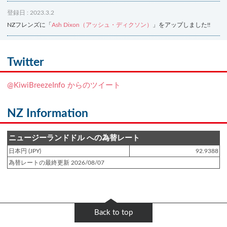
登録日 : 2023.3.2
NZフレンズに「
Ash Dixon（アッシュ・ディクソン）
」をアップしました!!
登録日 : 2021.7.7
NZフレンズに「
Ben Smith（ベン・スミス）
」をアップしました!!
Twitter
登録日 : 2019.4.10
@KiwiBreezeInfo からのツイート
NZクッキングに「
生キャラメルみたい！マヌカバターさつま芋
」をアップし
ました!!
NZ Information
登録日 : 2019.2.28
NZクッキングに「
ニュージーランド産キウイの酢の物
」をアップしました!!
ニュージーランドドル への為替レート
日本円 (JPY)
92.9388
登録日 : 2019.2.4
為替レートの最終更新 2026/08/07
NZクッキングに「
NZ産玉ねぎとキヌアの食べるスープ
」をアップしました!!
登録日 : 2018.11.28
NZクッキングに「
ニュージーランド産パプリカのキヌアサラダ
」をアップし
Back to top
ました!!